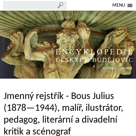
MENU
ENCYKLOPEDIE
ČESKÝCH BUDĚJOVIC
© 1998 — 2026 NEBE
Jmenný rejstřík - Bous Julius
(1878—1944), malíř, ilustrátor,
pedagog, literární a divadelní
kritik a scénograf