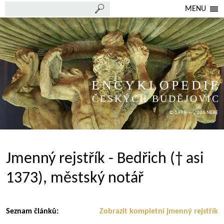
MENU
ENCYKLOPEDIE
ČESKÝCH BUDĚJOVIC
© 1998 — 2026 NEBE
Jmenný rejstřík - Bedřich († asi
1373), městský notář
Seznam článků:
Zobrazit kompletní jmenný rejstřík