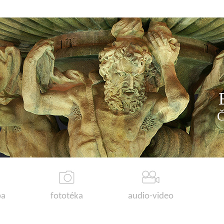
a
fototéka
audio-video