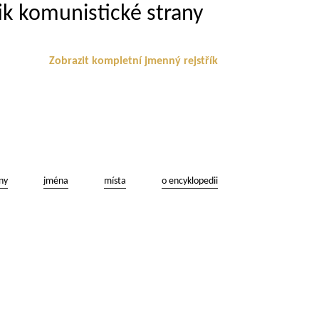
ik komunistické strany
Zobrazit kompletní jmenný rejstřík
ny
jména
místa
o encyklopedii