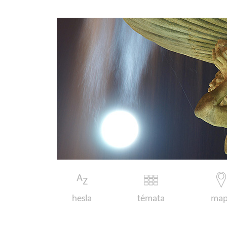
hesla
témata
map