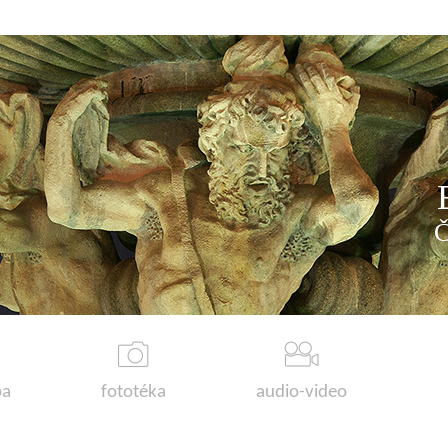
a
fototéka
audio-video