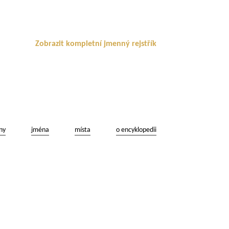
Zobrazit kompletní jmenný rejstřík
ny
jména
místa
o encyklopedii