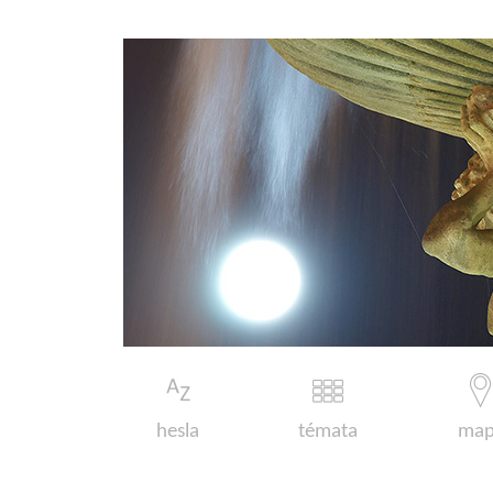
hesla
témata
map