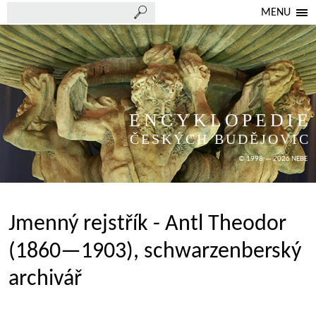
MENU
ENCYKLOPEDIE
ČESKÝCH BUDĚJOVIC
© 1998 — 2026 NEBE
Jmenný rejstřík - Antl Theodor
(1860—1903), schwarzenberský
archivář