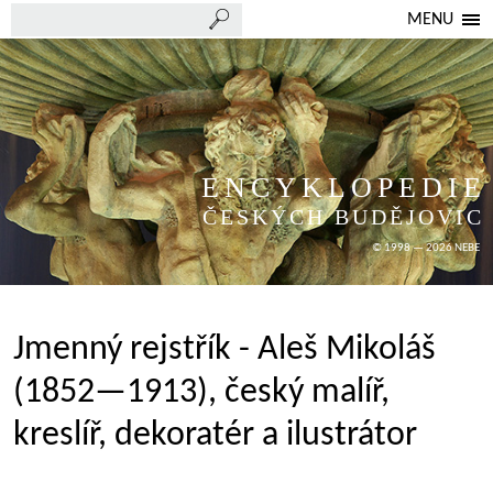
MENU
ENCYKLOPEDIE
ČESKÝCH BUDĚJOVIC
© 1998 — 2026 NEBE
Jmenný rejstřík - Aleš Mikoláš
(1852—1913), český malíř,
kreslíř, dekoratér a ilustrátor