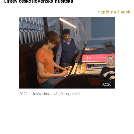
Církev československá husitská
< zpět na článek
02:26
2022 – Husův sbor a váleční uprchlíci