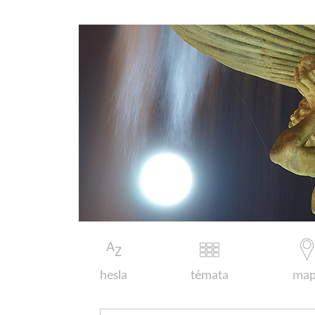
hesla
témata
map