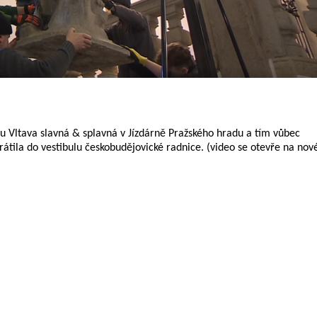
u Vltava slavná & splavná v Jízdárně Pražského hradu a tím vůbec
vrátila do vestibulu českobudějovické radnice. (video se otevře na nov