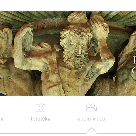
a
fototéka
audio-video