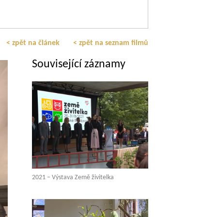
< zpět na článek
< zpět na seznam filmů
Související záznamy
2021 – Výstava Země živitelka