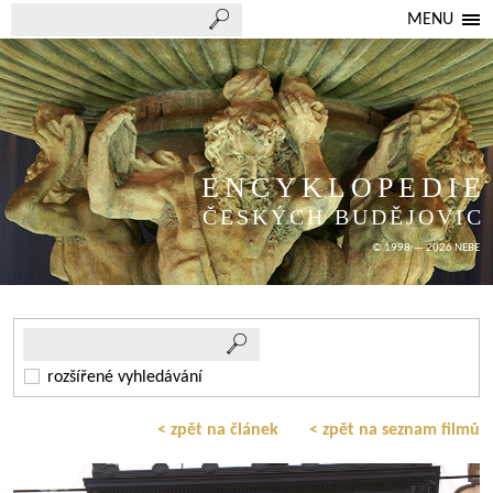
MENU
ENCYKLOPEDIE
ČESKÝCH BUDĚJOVIC
© 1998 — 2026 NEBE
rozšířené vyhledávání
< zpět na článek
< zpět na seznam filmů