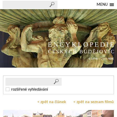
MENU
ENCYKLOPEDIE
ČESKÝCH BUDĚJOVIC
© 1998 — 2026 NEBE
rozšířené vyhledávání
< zpět na článek
< zpět na seznam filmů