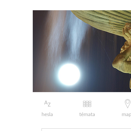
hesla
témata
map