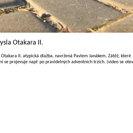
sla Otakara II.
la Otakara II. atypická dlažba, navržená Pavlem Janákem. Zátěž, které
ní se projevuje např. po pravidelných adventních trzích. (video se ote