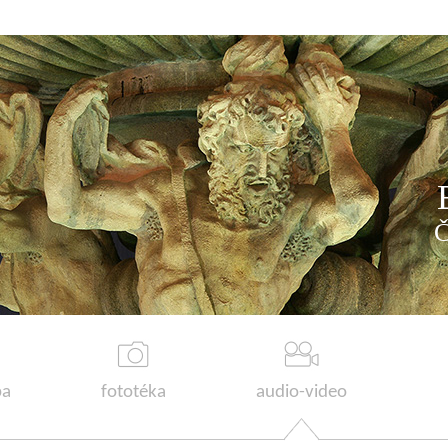
a
fototéka
audio-video