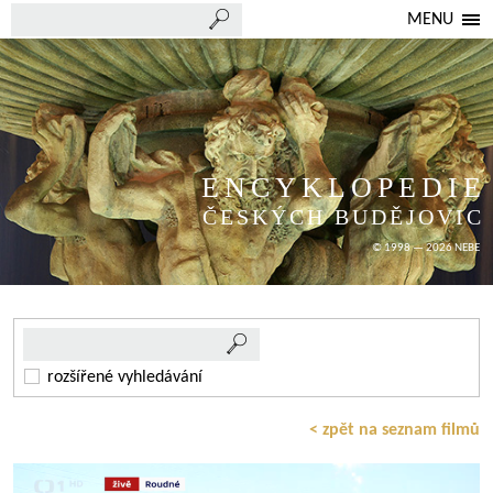
MENU
ENCYKLOPEDIE
ČESKÝCH BUDĚJOVIC
© 1998 — 2026 NEBE
rozšířené vyhledávání
< zpět na seznam filmů