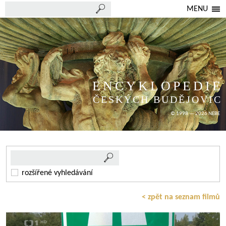
MENU
ENCYKLOPEDIE
ČESKÝCH BUDĚJOVIC
© 1998 — 2026 NEBE
rozšířené vyhledávání
< zpět na seznam filmů