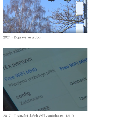
2024 – Doprava ve Srubci
2017 – Testování služeb WiFi v autobusech MHD