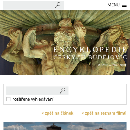
MENU
ENCYKLOPEDIE
ČESKÝCH BUDĚJOVIC
© 1998 — 2026 NEBE
rozšířené vyhledávání
< zpět na článek
< zpět na seznam filmů