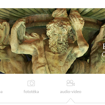
a
fototéka
audio-video