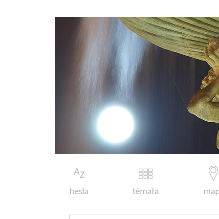
hesla
témata
map