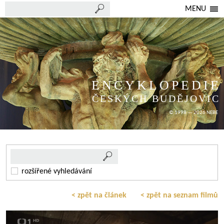
MENU
ENCYKLOPEDIE
ČESKÝCH BUDĚJOVIC
© 1998 — 2026 NEBE
rozšířené vyhledávání
< zpět na článek
< zpět na seznam filmů