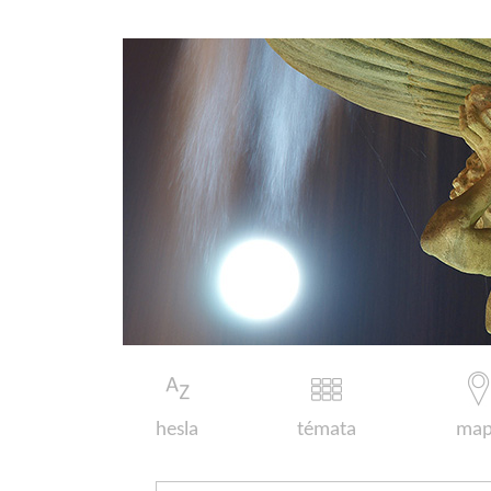
hesla
témata
map