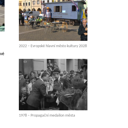
2022 – Evropské hlavní město kultury 2028
ové
1978 – Propagační medailon města