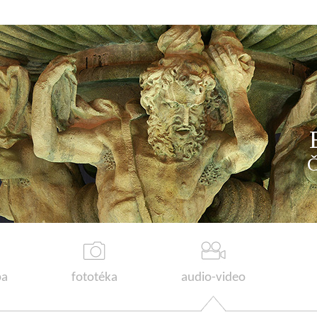
a
fototéka
audio-video