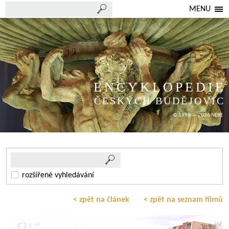
MENU
ENCYKLOPEDIE
ČESKÝCH BUDĚJOVIC
© 1998 — 2026 NEBE
rozšířené vyhledávání
< zpět na článek
< zpět na seznam filmů