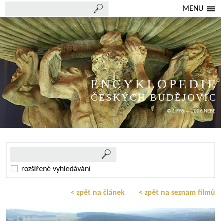
MENU
ENCYKLOPEDIE
ČESKÝCH BUDĚJOVIC
© 1998 — 2026 NEBE
rozšířené vyhledávání
< zpět na článek
< zpět na seznam filmů