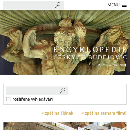
MENU
ENCYKLOPEDIE
ČESKÝCH BUDĚJOVIC
© 1998 — 2026 NEBE
rozšířené vyhledávání
< zpět na článek
< zpět na seznam filmů