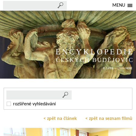
MENU
ENCYKLOPEDIE
ČESKÝCH BUDĚJOVIC
© 1998 — 2026 NEBE
rozšířené vyhledávání
< zpět na článek
< zpět na seznam filmů