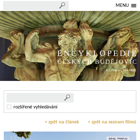
MENU
ENCYKLOPEDIE
ČESKÝCH BUDĚJOVIC
© 1998 — 2026 NEBE
rozšířené vyhledávání
< zpět na článek
< zpět na seznam filmů