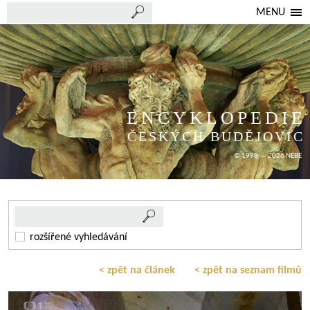
MENU
ENCYKLOPEDIE
ČESKÝCH BUDĚJOVIC
© 1998 — 2026 NEBE
rozšířené vyhledávání
< zpět na článek
< zpět na seznam filmů