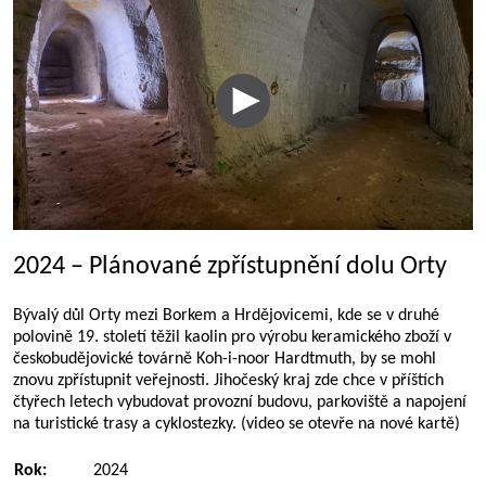
2024 – Plánované zpřístupnění dolu Orty
Bývalý důl Orty mezi Borkem a Hrdějovicemi, kde se v druhé
polovině 19. století těžil kaolin pro výrobu keramického zboží v
českobudějovické továrně Koh-i-noor Hardtmuth, by se mohl
znovu zpřístupnit veřejnosti. Jihočeský kraj zde chce v příštích
čtyřech letech vybudovat provozní budovu, parkoviště a napojení
na turistické trasy a cyklostezky. (video se otevře na nové kartě)
Rok:
2024