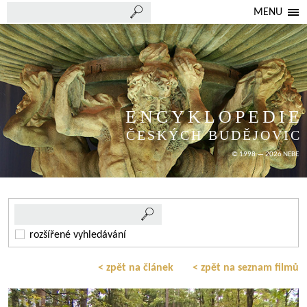
MENU
ENCYKLOPEDIE
ČESKÝCH BUDĚJOVIC
© 1998 — 2026 NEBE
rozšířené vyhledávání
< zpět na článek
< zpět na seznam filmů