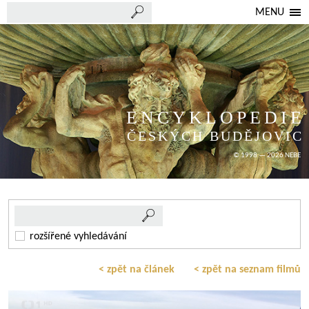
MENU
ENCYKLOPEDIE
ČESKÝCH BUDĚJOVIC
© 1998 — 2026 NEBE
rozšířené vyhledávání
< zpět na článek
< zpět na seznam filmů