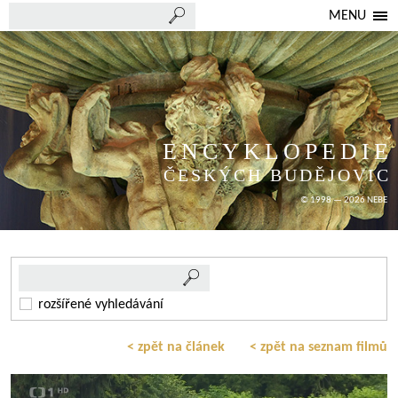
MENU
ENCYKLOPEDIE
ČESKÝCH BUDĚJOVIC
© 1998 — 2026 NEBE
rozšířené vyhledávání
< zpět na článek
< zpět na seznam filmů