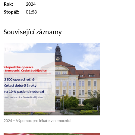
Rok:
2024
Stopáž:
01:58
Související záznamy
2024 – Výpomoc pro lékaře v nemocnici