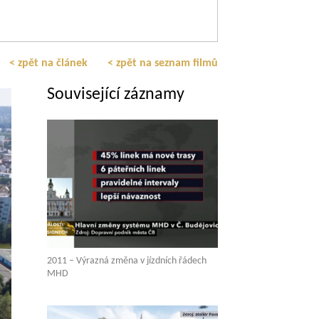
< zpět na článek
< zpět na seznam filmů
Související záznamy
2011 – Výrazná změna v jízdních řádech
MHD