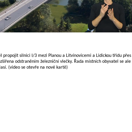
propojit silnici I/3 mezi Planou a Litvínovicemi a Lidickou třídu přes
ozšířena odstraněním železniční vlečky. Řada místních obyvatel se ale
sí. (video se otevře na nové kartě)