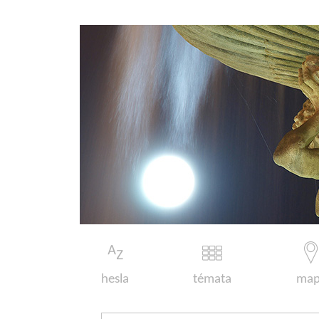
hesla
témata
map