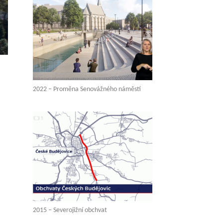
2022 – Proměna Senovážného náměstí
2015 – Severojižní obchvat