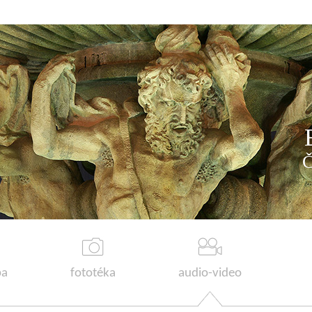
a
fototéka
audio-video