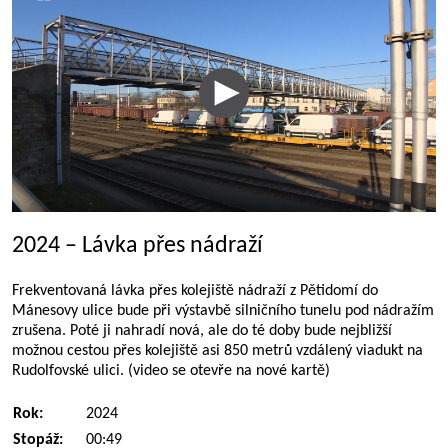
2024 – Lávka přes nádraží
Frekventovaná lávka přes kolejiště nádraží z Pětidomí do
Mánesovy ulice bude při výstavbě silničního tunelu pod nádražím
zrušena. Poté ji nahradí nová, ale do té doby bude nejbližší
možnou cestou přes kolejiště asi 850 metrů vzdálený viadukt na
Rudolfovské ulici. (video se otevře na nové kartě)
Rok:
2024
Stopáž:
00:49