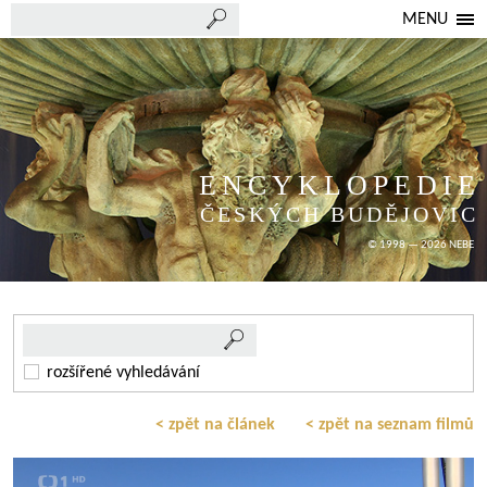
MENU
ENCYKLOPEDIE
ČESKÝCH BUDĚJOVIC
© 1998 — 2026 NEBE
rozšířené vyhledávání
< zpět na článek
< zpět na seznam filmů