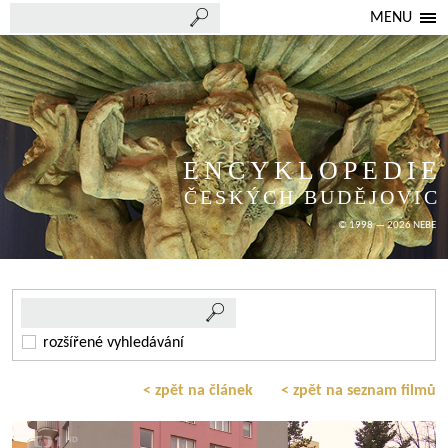
MENU
ENCYKLOPEDIE
ČESKÝCH BUDĚJOVIC
© 1998 — 2026 NEBE
rozšířené vyhledávání
< zpět na článek
< zpět na seznam filmů