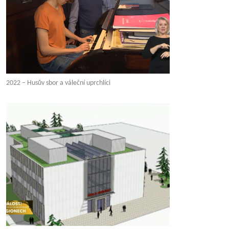
2022 – Husův sbor a váleční uprchlíci