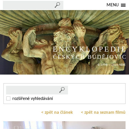
MENU
ENCYKLOPEDIE
ČESKÝCH BUDĚJOVIC
© 1998 — 2026 NEBE
rozšířené vyhledávání
< zpět na článek
< zpět na seznam filmů