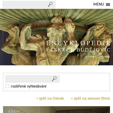
MENU
ENCYKLOPEDIE
ČESKÝCH BUDĚJOVIC
© 1998 — 2026 NEBE
rozšířené vyhledávání
< zpět na článek
< zpět na seznam filmů