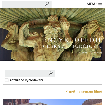
MENU
ENCYKLOPEDIE
ČESKÝCH BUDĚJOVIC
© 1998 — 2026 NEBE
rozšířené vyhledávání
< zpět na seznam filmů