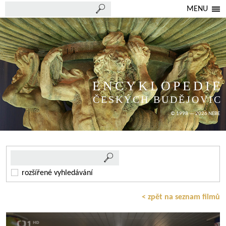
MENU
ENCYKLOPEDIE
ČESKÝCH BUDĚJOVIC
© 1998 — 2026 NEBE
rozšířené vyhledávání
< zpět na seznam filmů