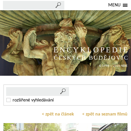
MENU
ENCYKLOPEDIE
ČESKÝCH BUDĚJOVIC
© 1998 — 2026 NEBE
rozšířené vyhledávání
< zpět na článek
< zpět na seznam filmů