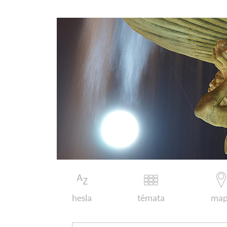
hesla
témata
map