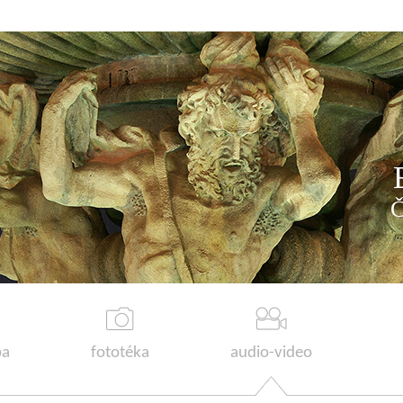
a
fototéka
audio-video