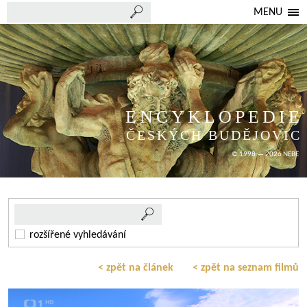
MENU
ENCYKLOPEDIE
ČESKÝCH BUDĚJOVIC
© 1998 — 2026 NEBE
rozšířené vyhledávání
< zpět na článek
< zpět na seznam filmů