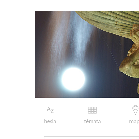
hesla
témata
map