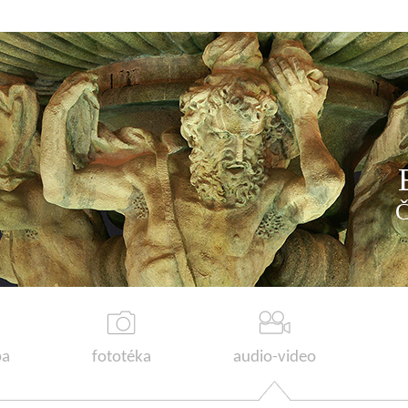
a
fototéka
audio-video