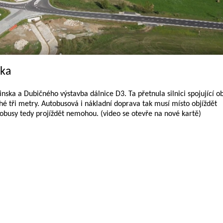
ska
ska a Dubičného výstavba dálnice D3. Ta přetnula silnici spojující o
 tři metry. Autobusová i nákladní doprava tak musí místo objíždět
obusy tedy projíždět nemohou. (video se otevře na nové kartě)