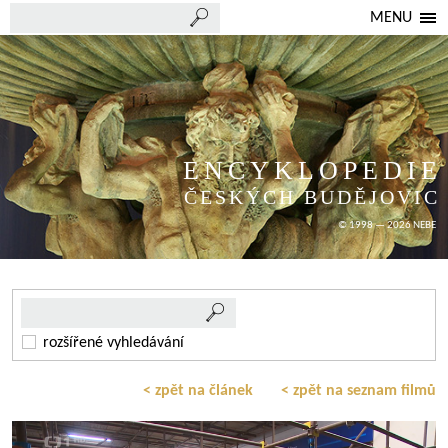
MENU
ENCYKLOPEDIE
ČESKÝCH BUDĚJOVIC
© 1998 — 2026 NEBE
rozšířené vyhledávání
< zpět na článek
< zpět na seznam filmů