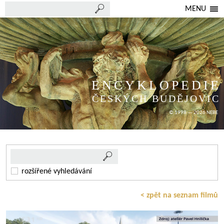
MENU
ENCYKLOPEDIE
ČESKÝCH BUDĚJOVIC
© 1998 — 2026 NEBE
rozšířené vyhledávání
< zpět na seznam filmů