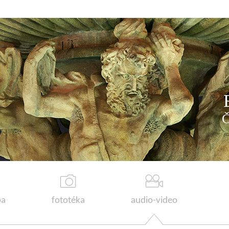
a
fototéka
audio-video