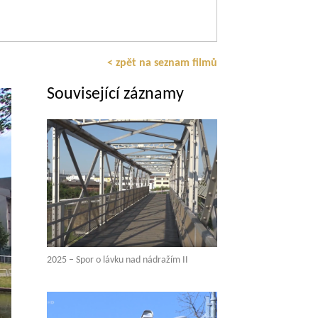
< zpět na seznam filmů
Související záznamy
2025 – Spor o lávku nad nádražím II