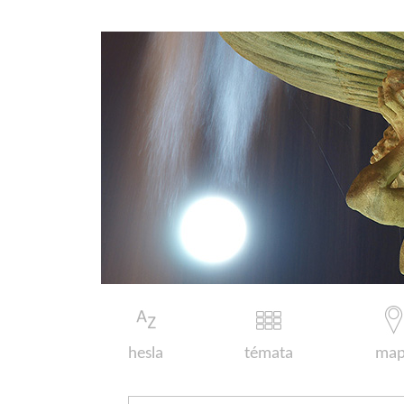
hesla
témata
map