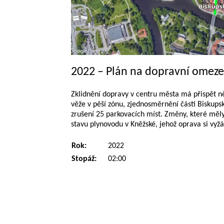
2022 – Plán na dopravní omeze
Zklidnění dopravy v centru města má přispět ně
věže v pěší zónu, zjednosměrnění části Biskupsk
zrušení 25 parkovacích míst. Změny, které měly p
stavu plynovodu v Kněžské, jehož oprava si vyžá
Rok:
2022
Stopáž:
02:00