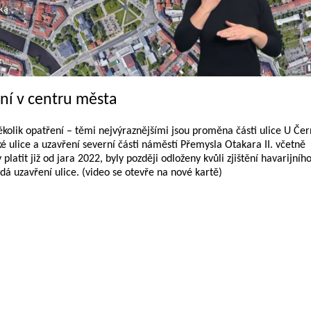
ní v centru města
kolik opatření – těmi nejvýraznějšími jsou proměna části ulice U Če
é ulice a uzavření severní části náměstí Přemysla Otakara II. včetně
latit již od jara 2022, byly později odloženy kvůli zjištění havarijníh
dá uzavření ulice. (video se otevře na nové kartě)