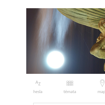
hesla
témata
map