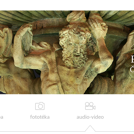
a
fototéka
audio-video