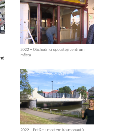
2022 – Obchodníci opouštějí centrum
města
rné
o
2022 – Potíže s mostem Kosmonautů