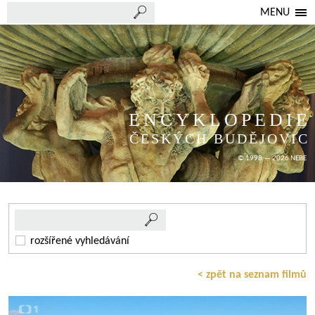
MENU
ENCYKLOPEDIE
ČESKÝCH BUDĚJOVIC
© 1998 — 2026 NEBE
rozšířené vyhledávání
< zpět na seznam filmů