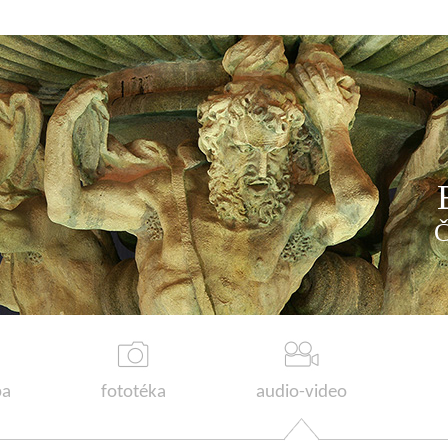
a
fototéka
audio-video