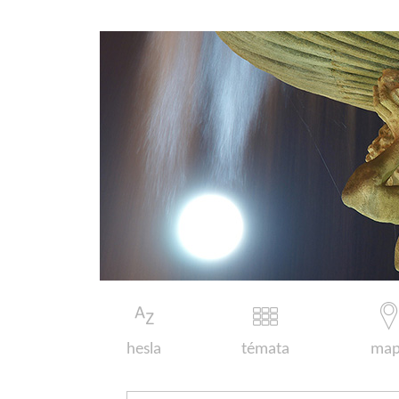
hesla
témata
map