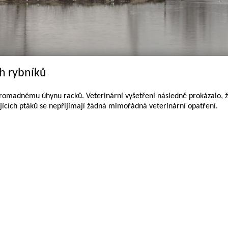
h rybníků
 hromadnému úhynu racků. Veterinární vyšetření následně prokázalo, 
žijících ptáků se nepřijímají žádná mimořádná veterinární opatření.