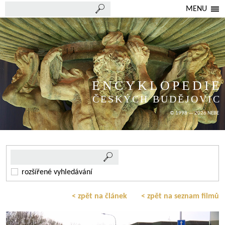
MENU
ENCYKLOPEDIE
ČESKÝCH BUDĚJOVIC
© 1998 — 2026 NEBE
rozšířené vyhledávání
< zpět na článek
< zpět na seznam filmů