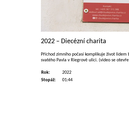
2022 – Diecézní charita
Příchod zimního počasí komplikuje život lide
svatého Pavla v Riegrově ulici. (video se otevř
Rok:
2022
Stopáž:
01:44