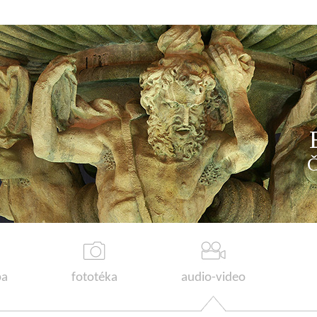
a
fototéka
audio-video