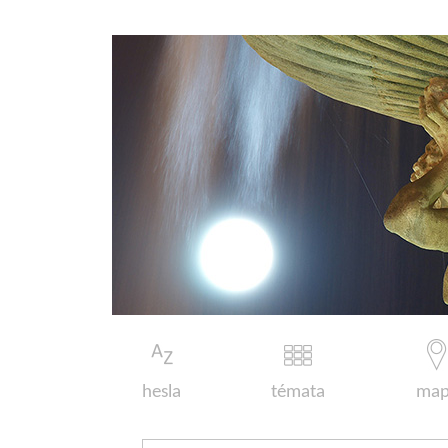
hesla
témata
map