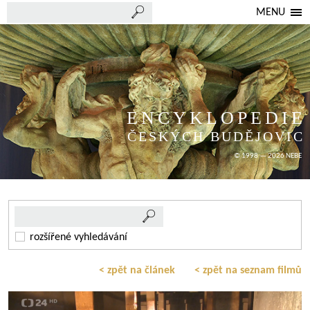
MENU
ENCYKLOPEDIE
ČESKÝCH BUDĚJOVIC
© 1998 — 2026 NEBE
rozšířené vyhledávání
< zpět na článek
< zpět na seznam filmů