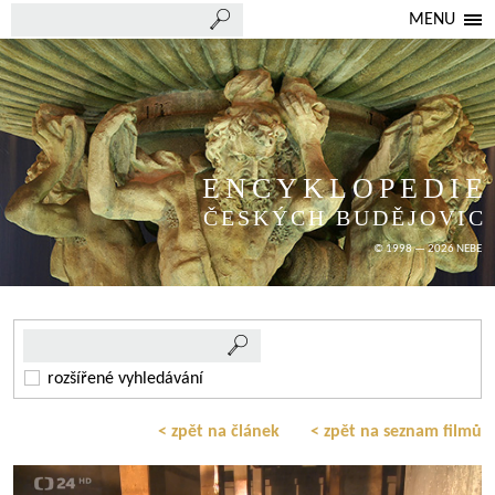
MENU
ENCYKLOPEDIE
ČESKÝCH BUDĚJOVIC
© 1998 — 2026 NEBE
rozšířené vyhledávání
< zpět na článek
< zpět na seznam filmů