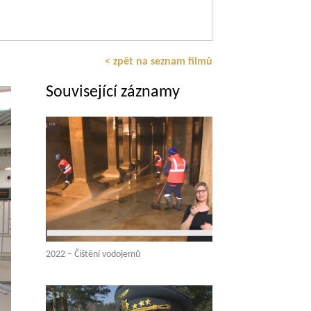
< zpět na seznam filmů
Související záznamy
2022 – Čištění vodojemů