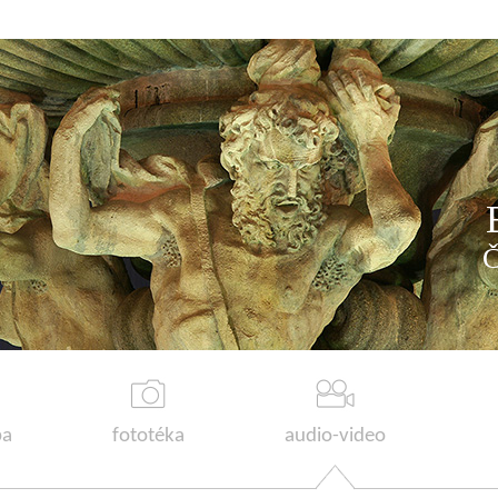
a
fototéka
audio-video