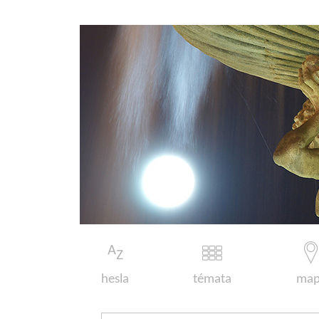
hesla
témata
map