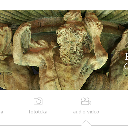
a
fototéka
audio-video