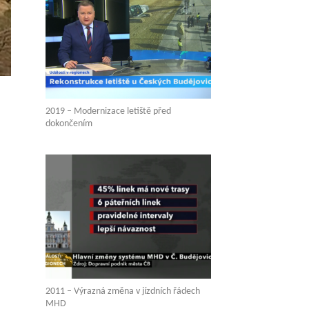
2019 – Modernizace letiště před
dokončením
2011 – Výrazná změna v jízdních řádech
MHD