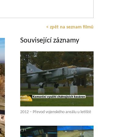
< zpět na seznam filmů
Související záznamy
2012 – Převod vojenského areálu u letiště