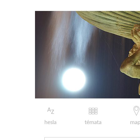
hesla
témata
map