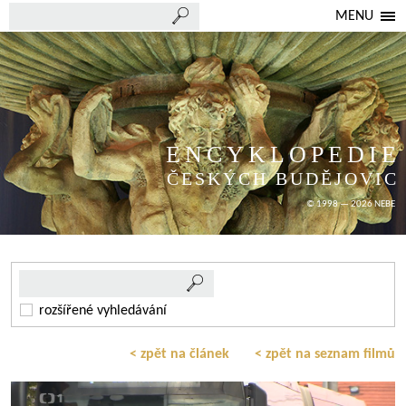
MENU
ENCYKLOPEDIE
ČESKÝCH BUDĚJOVIC
© 1998 — 2026 NEBE
rozšířené vyhledávání
< zpět na článek
< zpět na seznam filmů